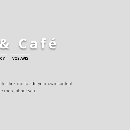
& Café
 ?
VOS AVIS
ouble click me to add your own content
tle more about you.