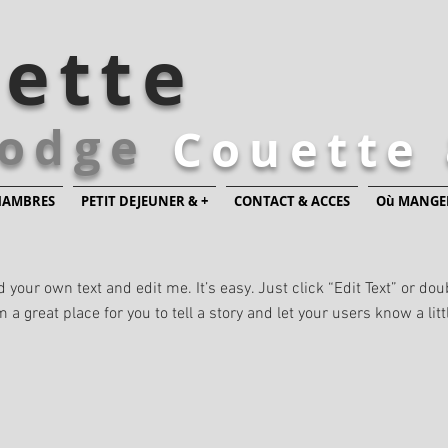
sette
odge
Couette 
HAMBRES
PETIT DEJEUNER & +
CONTACT & ACCES
Où MANGER
d your own text and edit me. It’s easy. Just click “Edit Text” or d
 a great place for you to tell a story and let your users know a lit