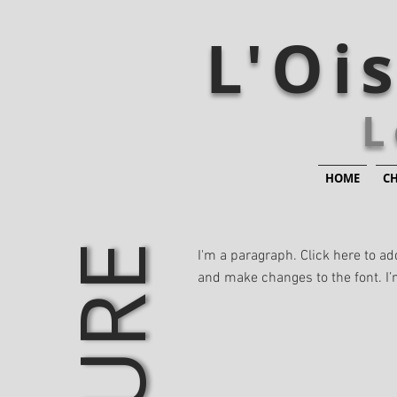
L'Oi
L
HOME
C
I'm a paragraph. Click here to ad
and make changes to the font. I’m